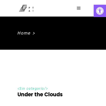
Abrir
Home
>
<Sin categoría/>
Under the Clouds