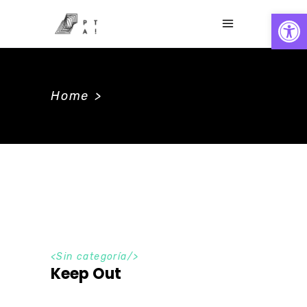
Abrir
Home
>
<Sin categoría/>
Keep Out