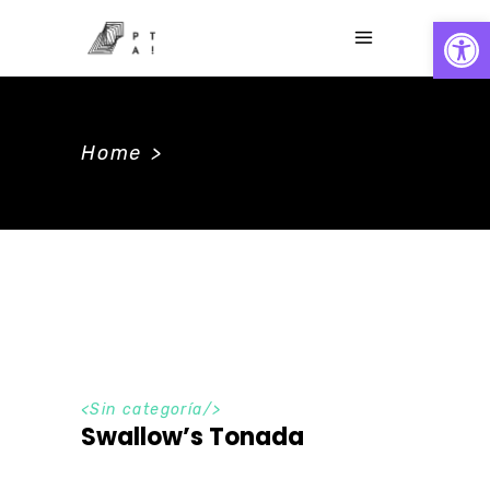
Abrir
Home
>
<Sin categoría/>
Swallow’s Tonada