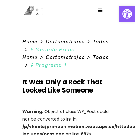
Abrir
>
>
Home
Cortometrajes
Todos
0
>
9 Menudo Prime
>
>
Home
Cortometrajes
Todos
>
9 Programa 1
It Was Only a Rock That
Looked Like Someone
Warning
: Object of class WP_Post could
not be converted to int in
/p/vhosts/primeanimation.webs.upv.es/httpdo
includes/post.php
on line
6972