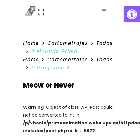
Abrir
>
>
Home
Cortometrajes
Todos
0
>
9 Menudo Prime
>
>
Home
Cortometrajes
Todos
>
9 Programa 4
Meow or Never
Warning
: Object of class WP_Post could
not be converted to int in
/p/vhosts/primeanimation.webs.upv.es/httpdo
includes/post.php
on line
6972