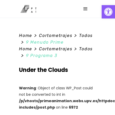
Abrir
>
>
Home
Cortometrajes
Todos
0
>
9 Menudo Prime
>
>
Home
Cortometrajes
Todos
>
9 Programa 3
Under the Clouds
Warning
: Object of class WP_Post could
not be converted to int in
/p/vhosts/primeanimation.webs.upv.es/httpdo
includes/post.php
on line
6972