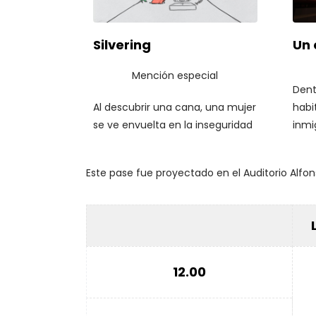
casa
en u
Silvering
Un 
su p
larg
Mención especial
con 
Dent
marc
Al descubrir una cana, una mujer
habi
llega
se ve envuelta en la inseguridad
inmi
aban
y el miedo al futuro. El santuario
male
unir
del cuarto de baño da un giro
su f
nuev
Este pase fue proyectado en el Auditorio Alfons
hacia lo siniestro mientras ella
en u
entra en una espiral de pánico y
recu
el pelo se convierte en su
quer
atormentador.
obje
ello
equi
12.00