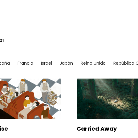
21
.
paña
Francia
Israel
Japón
Reino Unido
República 
ise
Carried Away