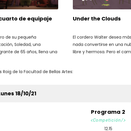
: el salón se ha convertido
vertederos electrónicos de
na laguna llena de sirenas y
Ghana...
cuarto de equipaje
Under the Clouds
adre en un gigante. A lo
o del juego, Romy discute
sus hermanas, que se
ro de su pequeña
El cordero Walter desea má
han una tras otra. Por fin,
tación, Soledad, una
nada convertirse en una nu
 sola al tesoro y decide
grante de 65 años, llena una
libre y hermosa. Pero el cam
donar su búsqueda para
ta de regalos para enviar a
hacia su sueño resulta ser
se a sus hermanas en un
amilia, mientras se adentra
realmente difícil e imprevisib
o juego.
 Roig de la Facultad de Bellas Artes:
n viaje de fantasías y
erdos sobre sus seres
idos y los incontables
Lunes 18/10/21
tos que ha acumulado para
s en una montaña de
paje.
Programa 2
Competición
12.15