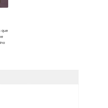
s que
be
ino
le.