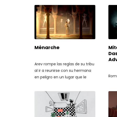
lujurias que hasta entonces
mar,
habían mantenido bajo control.
que 
el vi
Ménarche
Mit
Das
Ad
Arev rompe las reglas de su tribu
al ir a reunirse con su hermana
Romy
en peligro en un lugar que le
herm
está prohibido. Allí descubre el
emba
secreto de las costumbres de su
marí
pueblo.
flot
teso
dife