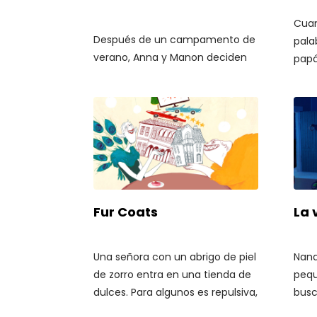
Cuan
Después de un campamento de
pala
verano, Anna y Manon deciden
papá
irse a vivir junto al mar para no
Cogi
tener que separarse nunca.
pequ
izqu
pape
retr
troz
deja
blan
Fur Coats
La 
Una señora con un abrigo de piel
Nana
de zorro entra en una tienda de
pequ
dulces. Para algunos es repulsiva,
busc
para otros incluso despierta las
por e