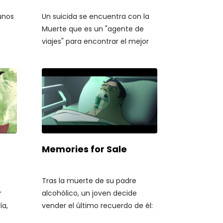
unos
Un suicida se encuentra con la
Muerte que es un "agente de
viajes" para encontrar el mejor
rar
lugar para morir y se va de gira
por el mundo.
Memories for Sale
Tras la muerte de su padre
r
alcohólico, un joven decide
ía,
vender el último recuerdo de él:
ao
su taxi. En la realización de este