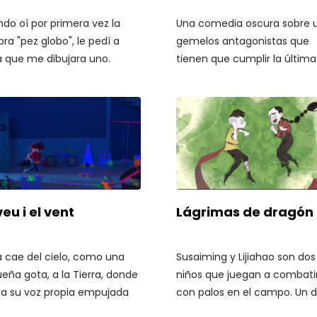
do oí por primera vez la
Una comedia oscura sobre 
bra "pez globo", le pedí a
gemelos antagonistas que
 que me dibujara uno.
tienen que cumplir la última
ó un papel y dibujó uno
voluntad de su madre: enter
eño en la esquina superior
su cadáver en el bosque.
ierda. He conservado ese
l todo este tiempo. En
ospectiva, él era como este
o de papel, que también me
ba un gran espacio en
co.
veu i el vent
Lágrimas de dragón
 cae del cielo, como una
Susaiming y Lijiahao son dos
eña gota, a la Tierra, donde
niños que juegan a combati
a su voz propia empujada
con palos en el campo. Un d
l Viento. Al encontrarlo el
continuando el juego, Lijiah