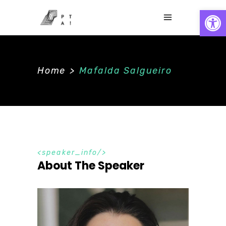
Abrir
Home
>
Mafalda Salgueiro
speaker_info
About The Speaker