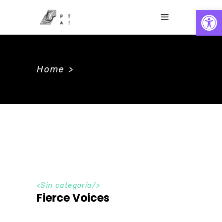
Abrir
Home
>
<Sin categoría/>
Fierce Voices